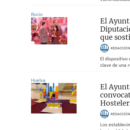
Rocio
El Ayunt
Diputaci
que sost
REDACCIÓ
El dispositivo
clave de una r
Huelva
El Ayunt
convocat
Hosteler
REDACCIÓ
Los estableci