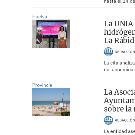
hasta el 14 d
Huelva
La UNIA 
hidrógen
La Rábid
REDACCIÓ
La cita analiz
del denominad
Provincia
La Asoci
Ayuntam
sobre la 
REDACCIÓ
La entidad ase