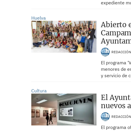
expediente m
Huelva
Abierto 
Campamen
Ayuntam
REDACCIÓ
El programa ‘
menores de en
y servicio de
Cultura
El Ayunt
nuevos a
REDACCIÓ
El programa o