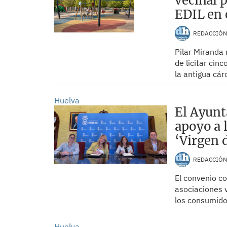
vecinal p
EDIL en 
REDACCIÓ
Pilar Miranda
de licitar cin
la antigua cár
Huelva
El Ayunt
apoyo a 
‘Virgen 
REDACCIÓ
El convenio c
asociaciones v
los consumid
Huelva