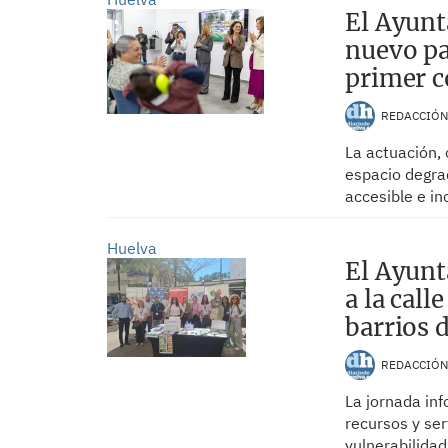
El Ayunt
nuevo pa
primer 
REDACCIÓ
La actuación,
espacio degra
accesible e in
Huelva
El Ayunt
a la call
barrios 
REDACCIÓ
La jornada inf
recursos y ser
vulnerabilida