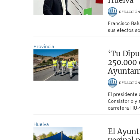
Huelva
REDACCIÓ
Francisco Balu
sus efectos so
Provincia
‘Tu Dipu
250.000 
Ayuntam
REDACCIÓ
El presidente 
Consistorio y 
carretera HU-
Huelva
El Ayunt