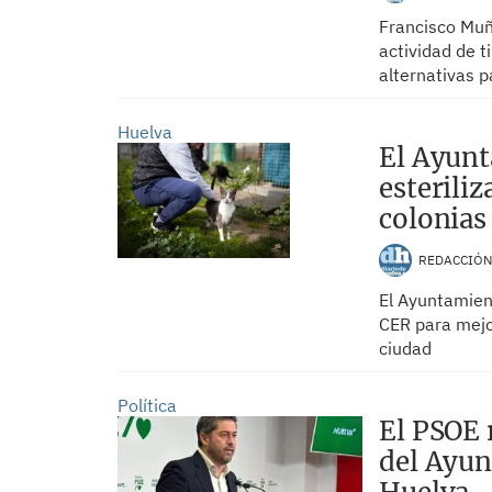
Francisco Muño
actividad de t
alternativas p
Huelva
El Ayunt
esteriliz
colonias 
REDACCIÓ
El Ayuntamien
CER para mejor
ciudad
Política
El PSOE 
del Ayun