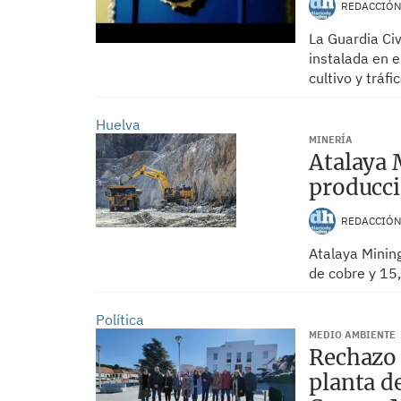
REDACCIÓ
La Guardia Ci
instalada en e
cultivo y tráfi
Huelva
MINERÍA
Atalaya 
producci
REDACCIÓ
Atalaya Minin
de cobre y 15
Política
MEDIO AMBIENTE
Rechazo 
planta d