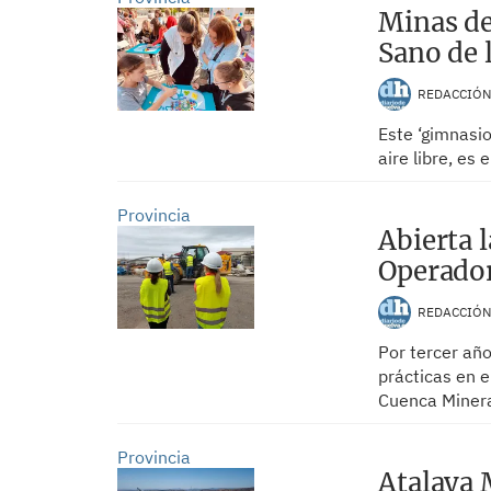
Minas de
Sano de 
REDACCIÓ
Este ‘gimnasio
aire libre, e
Provincia
Abierta l
Operador
REDACCIÓ
Por tercer añ
prácticas en 
Cuenca Miner
Provincia
Atalaya 