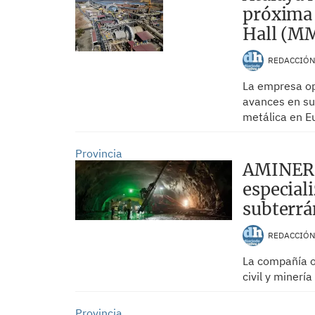
próxima 
Hall (MM
REDACCIÓ
La empresa op
avances en sus
metálica en 
Provincia
AMINER 
especial
subterrá
REDACCIÓ
La compañía o
civil y miner
Provincia