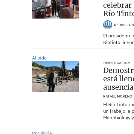
celebrar
Río Tint
REDACCIÓ
El presidente 
Riotinto la Fu
Al oído
INVESTIGACIÓN
Demostra
está llen
ausencia
RAFAEL MORENO
El Río Tinto 
un trabajo, a 
Microbiology y
Provincia