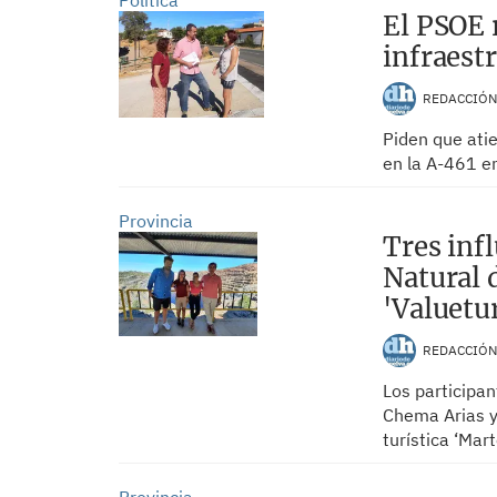
Política
El PSOE 
infraest
REDACCIÓ
Piden que ati
en la A-461 e
Provincia
Tres inf
Natural 
'Valuetu
REDACCIÓ
Los participan
Chema Arias y
turística ‘Mart