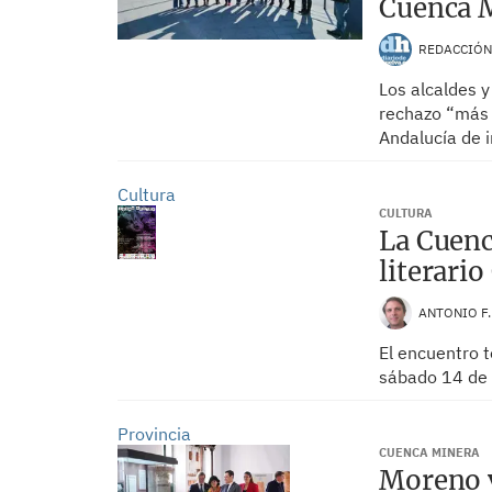
Cuenca 
REDACCIÓ
Los alcaldes 
rechazo “más a
Andalucía de i
Cultura
CULTURA
La Cuenc
literari
ANTONIO F
El encuentro t
sábado 14 de 
Provincia
CUENCA MINERA
Moreno v