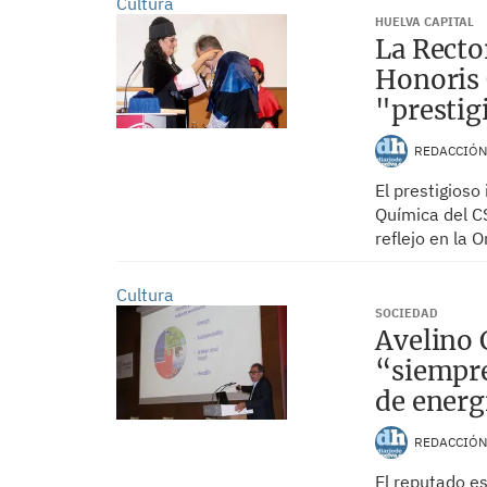
Cultura
HUELVA CAPITAL
La Recto
Honoris 
"prestig
REDACCIÓ
El prestigioso
Química del C
reflejo en la
Cultura
SOCIEDAD
Avelino 
“siempre
de energ
REDACCIÓ
El reputado es