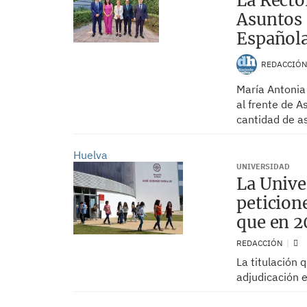
La Recto
Asuntos 
Español
REDACCIÓ
María Antonia
al frente de A
cantidad de a
Huelva
UNIVERSIDAD
La Unive
peticion
que en 2
REDACCIÓN
La titulación
adjudicación 