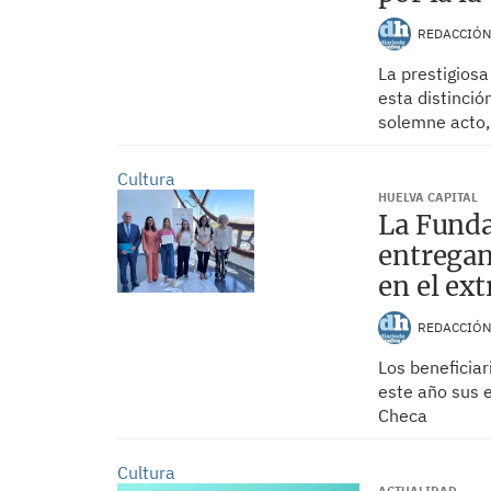
REDACCIÓ
La prestigios
esta distinció
solemne acto, 
Cultura
HUELVA CAPITAL
La Funda
entregan
en el ex
REDACCIÓ
Los beneficia
este año sus e
Checa
Cultura