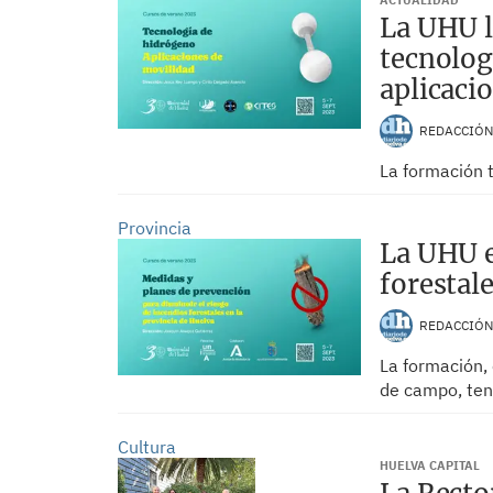
ACTUALIDAD
La UHU l
tecnolog
aplicaci
REDACCIÓ
La formación t
Provincia
La UHU e
forestal
REDACCIÓ
La formación, 
de campo, tend
Cultura
HUELVA CAPITAL