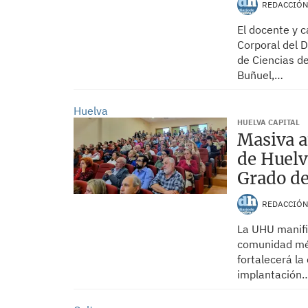
REDACCIÓ
El docente y c
Corporal del 
de Ciencias d
Buñuel,…
Huelva
HUELVA CAPITAL
Masiva a
de Huelv
Grado d
REDACCIÓ
La UHU manifi
comunidad méd
fortalecerá la
implantación