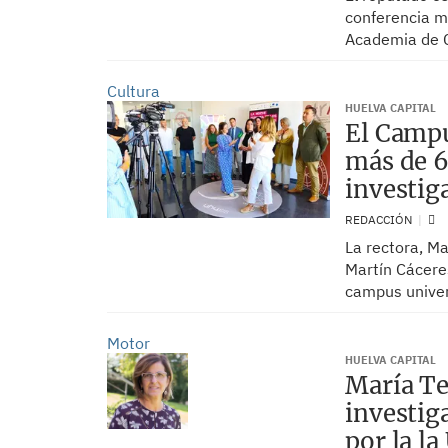
conferencia ma
Academia de C
Cultura
HUELVA CAPITAL
El Campu
más de 6
investi
REDACCIÓN
La rectora, Ma
Martín Cáceres
campus univer
Motor
HUELVA CAPITAL
María Te
investig
por la l