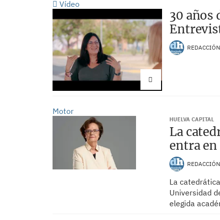
Vídeo
30 años 
Entrevis
REDACCIÓ
Motor
HUELVA CAPITAL
La cated
entra en
REDACCIÓ
La catedrática
Universidad d
elegida acadé