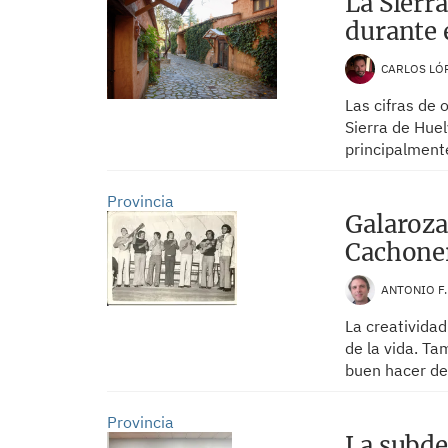
La Sierr
durante 
CARLOS LÓ
Las cifras de 
Sierra de Huel
principalmente
Provincia
Galaroza
Cachone
ANTONIO F
La creativida
de la vida. Ta
buen hacer de
Provincia
La subde