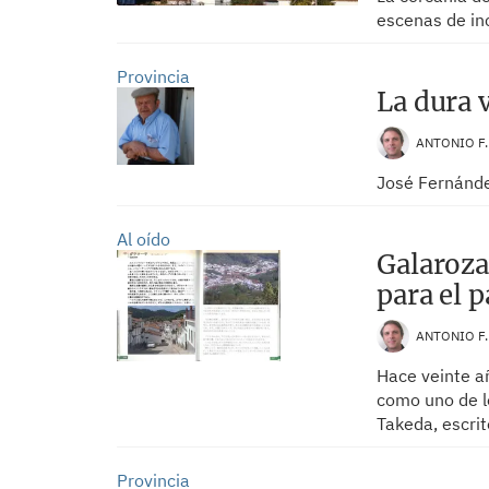
escenas de in
Provincia
La dura 
ANTONIO F
José Fernánde
Al oído
Galaroza
para el p
ANTONIO F
Hace veinte a
como uno de lo
Takeda, escri
Provincia