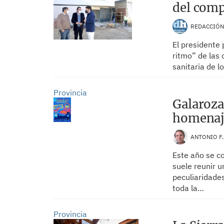
del comp
REDACCIÓ
El presidente 
ritmo” de las 
sanitaria de l
Provincia
Galaroza
homenaje
ANTONIO F
Este año se c
suele reunir u
peculiaridade
toda la…
Provincia