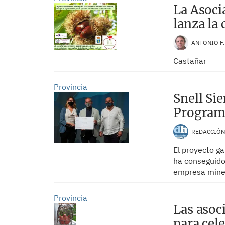
La Asoci
lanza la
ANTONIO F
Castañar
Provincia
Snell Sie
Program
REDACCIÓ
El proyecto ga
ha conseguido
empresa mine
Provincia
Las asoc
para cel