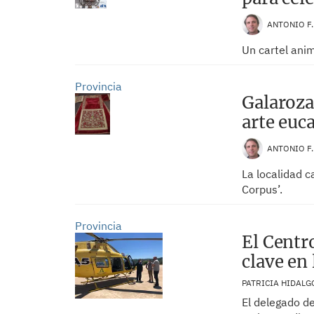
ANTONIO F
Un cartel anim
Provincia
Galaroza 
arte euc
ANTONIO F
La localidad 
Corpus’.
Provincia
El Centr
clave en
PATRICIA HIDAL
El delegado de