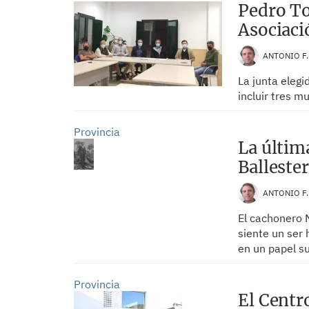
Pedro To
Asociaci
ANTONIO F
La junta eleg
incluir tres m
Provincia
La últim
Balleste
ANTONIO F
El cachonero M
siente un ser 
en un papel su
Provincia
El Centr