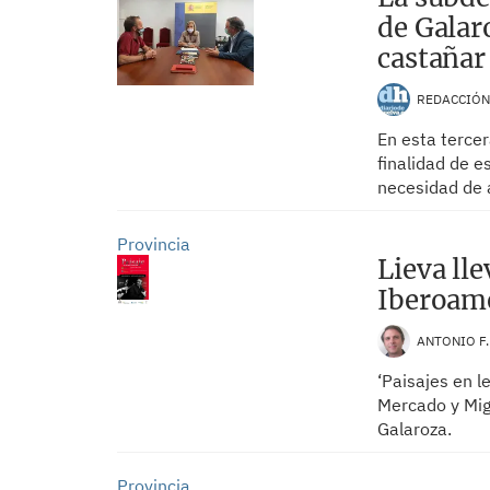
de Galar
castañar
REDACCIÓ
En esta terce
finalidad de es
necesidad de 
Provincia
Lieva lle
Iberoame
ANTONIO F
‘Paisajes en l
Mercado y Mig
Galaroza.
Provincia