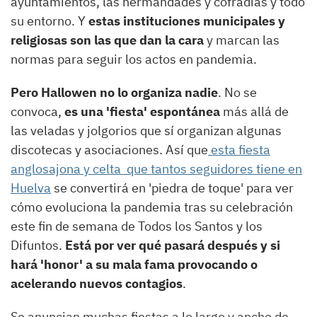
ayuntamientos, las hermandades y cofradías y todo
su entorno. Y
estas instituciones municipales y
religiosas son las que dan la cara
y marcan las
normas para seguir los actos en pandemia.
Pero Hallowen no lo organiza nadie
. No se
convoca,
es una 'fiesta' espontánea
más allá de
las veladas y jolgorios que sí organizan algunas
discotecas y asociaciones. Así que
esta fiesta
anglosajona y celta que tantos seguidores tiene en
Huelva
se convertirá en 'piedra de toque' para ver
cómo evoluciona la pandemia tras su celebración
este fin de semana de Todos los Santos y los
Difuntos.
Está por ver qué pasará después y si
hará 'honor' a su mala fama provocando o
acelerando nuevos contagios
.
Se anuncian muchas fiestas a lo largo y ancho de