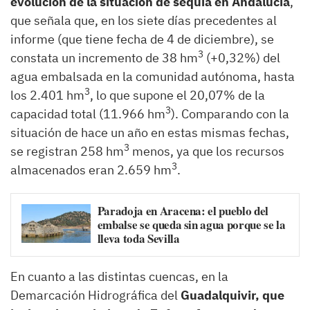
evolución de la situación de sequía en Andalucía
,
que señala que, en los siete días precedentes al
informe (que tiene fecha de 4 de diciembre), se
3
constata un incremento de 38 hm
(+0,32%) del
agua embalsada en la comunidad autónoma, hasta
3
los 2.401 hm
, lo que supone el 20,07% de la
3
capacidad total (11.966 hm
). Comparando con la
situación de hace un año en estas mismas fechas,
3
se registran 258 hm
menos, ya que los recursos
3
almacenados eran 2.659 hm
.
Paradoja en Aracena: el pueblo del
embalse se queda sin agua porque se la
lleva toda Sevilla
En cuanto a las distintas cuencas, en la
Demarcación Hidrográfica del
Guadalquivir, que