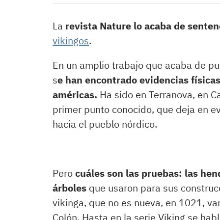
La
revista Nature lo acaba de senten
vikingos
.
En un amplio trabajo que acaba de pu
s
e han encontrado evidencias física
américas.
Ha sido en Terranova, en Ca
primer punto conocido, que deja en e
hacia el pueblo nórdico.
Pero
cuáles son las pruebas: las hen
árboles
que usaron para sus construcc
vikinga, que no es nueva, en 1021, var
Colón. Hasta en la serie Viking se hab