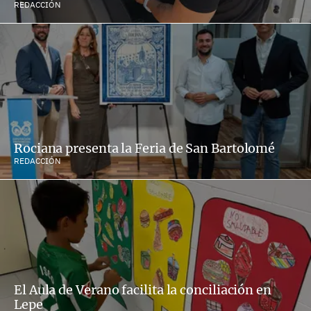
REDACCIÓN
Rociana presenta la Feria de San Bartolomé
REDACCIÓN
El Aula de Verano facilita la conciliación en
Lepe