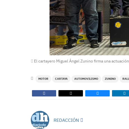
El cartayero Miguel Ángel Zunino firma una actuación 
MOTOR
CARTAYA
AUTOMOVILISMO
ZUNINO
RAL
REDACCIÓN