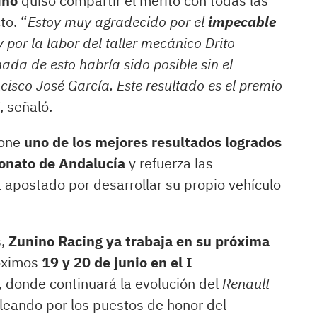
ino
quiso compartir el mérito con todas las
to. “
Estoy muy agradecido por el
impecable
y por la labor del taller mecánico Drito
ada de esto habría sido posible sin el
cisco José García. Este resultado es el premio
”, señaló.
one
uno de los mejores resultados logrados
eonato de Andalucía
y refuerza las
 apostado por desarrollar su propio vehículo
s,
Zunino Racing ya trabaja en su próxima
óximos
19 y 20 de junio en el I
, donde continuará la evolución del
Renault
eleando por los puestos de honor del