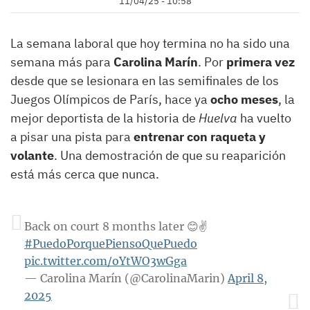
11/04/25 - 10:58
La semana laboral que hoy termina no ha sido una
semana más para
Carolina Marín
. Por
primera vez
desde que se lesionara en las semifinales de los
Juegos Olímpicos de París, hace ya
ocho meses
, la
mejor deportista de la historia de
Huelva
ha vuelto
a pisar una pista para
entrenar con raqueta y
volante
. Una demostración de que su reaparición
está más cerca que nunca.
Back on court 8 months later 😊✌️
#PuedoPorquePiensoQuePuedo
pic.twitter.com/oYtWO3wGga
— Carolina Marín (@CarolinaMarin)
April 8,
2025