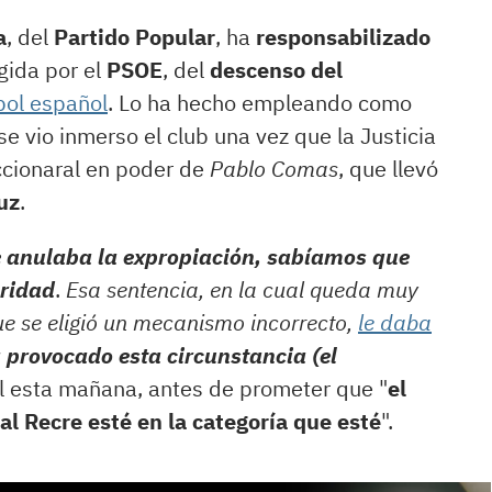
a
, del
Partido Popular
, ha
responsabilizado
egida por el
PSOE
, del
descenso del
bol español
. Lo ha hecho empleando como
se vio inmerso el club una vez que la Justicia
ccionaral en poder de
Pablo Comas
, que llevó
uz
.
 anulaba la expropiación, sabíamos que
uridad
.
Esa sentencia, en la cual queda muy
e se eligió un mecanismo incorrecto,
le daba
 provocado esta circunstancia (el
dil esta mañana, antes de prometer que "
el
l Recre esté en la categoría que esté
".