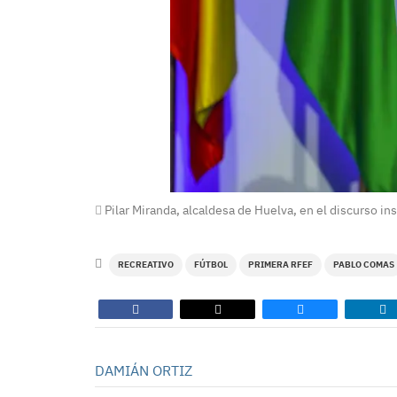
Pilar Miranda, alcaldesa de Huelva, en el discurso ins
RECREATIVO
FÚTBOL
PRIMERA RFEF
PABLO COMAS
DAMIÁN ORTIZ