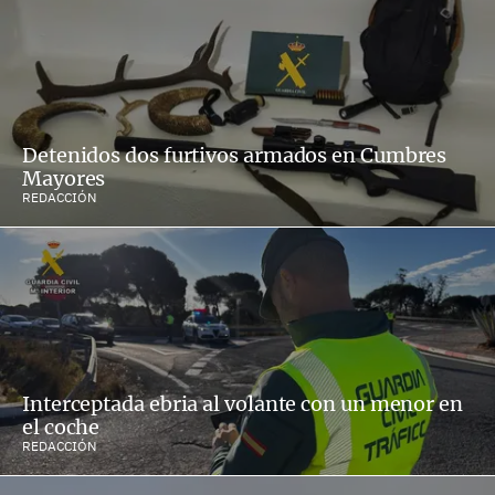
Detenidos dos furtivos armados en Cumbres
Mayores
REDACCIÓN
Interceptada ebria al volante con un menor en
el coche
REDACCIÓN