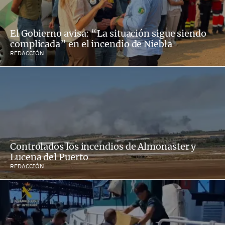
El Gobierno avisa: “La situación sigue siendo
complicada” en el incendio de Niebla
REDACCIÓN
Controlados los incendios de Almonaster y
Lucena del Puerto
REDACCIÓN