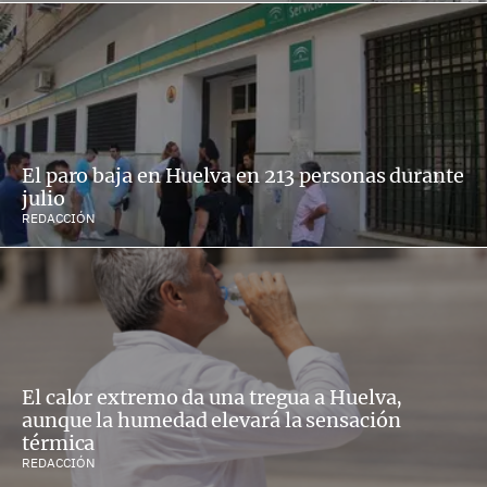
El paro baja en Huelva en 213 personas durante
julio
REDACCIÓN
El calor extremo da una tregua a Huelva,
aunque la humedad elevará la sensación
térmica
REDACCIÓN