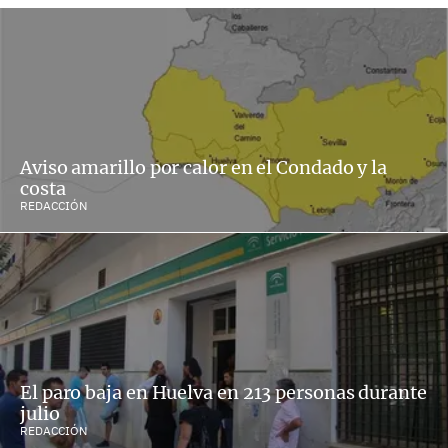
Aviso amarillo por calor en el Condado y la
costa
REDACCIÓN
El paro baja en Huelva en 213 personas durante
julio
REDACCIÓN