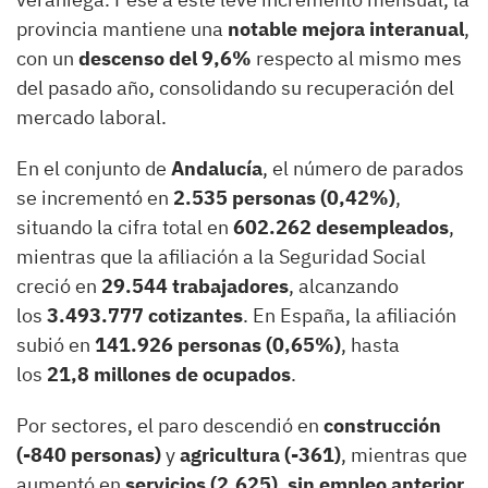
provincia mantiene una
notable mejora interanual
,
con un
descenso del 9,6%
respecto al mismo mes
del pasado año, consolidando su recuperación del
mercado laboral.
En el conjunto de
Andalucía
, el número de parados
se incrementó en
2.535 personas (0,42%)
,
situando la cifra total en
602.262 desempleados
,
mientras que la afiliación a la Seguridad Social
creció en
29.544 trabajadores
, alcanzando
los
3.493.777 cotizantes
. En España, la afiliación
subió en
141.926 personas (0,65%)
, hasta
los
21,8 millones de ocupados
.
Por sectores, el paro descendió en
construcción
(-840 personas)
y
agricultura (-361)
, mientras que
aumentó en
servicios (2.625)
,
sin empleo anterior