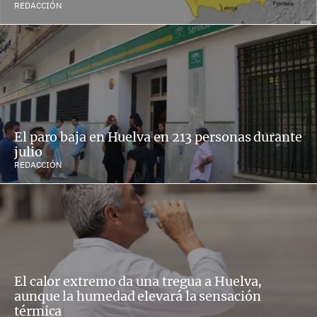
REDACCIÓN
El paro baja en Huelva en 213 personas durante
julio
REDACCIÓN
El calor extremo da una tregua a Huelva,
aunque la humedad elevará la sensación
térmica