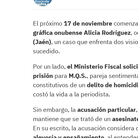
El próximo
17 de noviembre
comenzará
gráfica onubense Alicia Rodríguez
, 
(Jaén)
, un caso que enfrenta dos vis
sucedido.
Por un lado,
el Ministerio Fiscal soli
prisión
para
M.Q.S.
, pareja sentimenta
constitutivos de un
delito de homici
costó la vida a la periodista.
Sin embargo, la
acusación particular
mantiene que se trató de un
asesinat
En su escrito, la acusación considera
alevosía y ensañamiento
, al entende