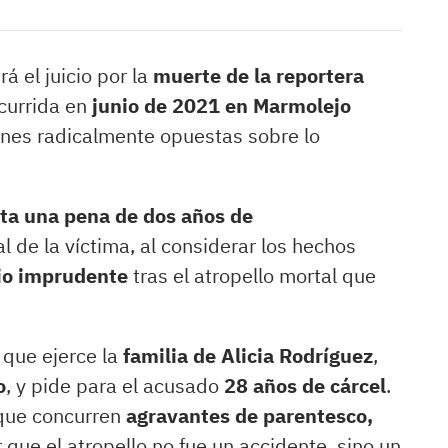
 el juicio por la
muerte de la reportera
ocurrida en
junio de 2021 en Marmolejo
iones radicalmente opuestas sobre lo
cita una pena de dos años de
l de la víctima, al considerar los hechos
dio imprudente
tras el atropello mortal que
, que ejerce la
familia de Alicia Rodríguez
,
o
, y pide para el acusado
28 años de cárcel
.
 que concurren
agravantes de parentesco,
r que el atropello no fue un accidente, sino un