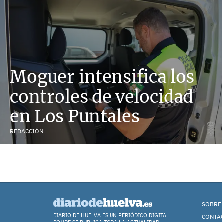
Moguer intensifica los
controles de velocidad
en Los Puntales
REDACCIÓN
SOBRE
DIARIO DE HUELVA ES UN PERIÓDICO DIGITAL
CONTA
DONDE SE PUBLICA TODA LA ACTUALIDAD,