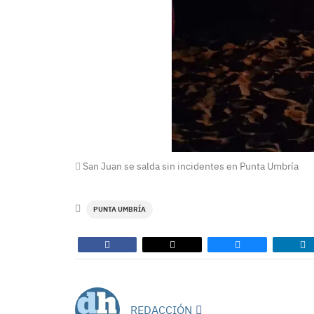
San Juan se salda sin incidentes en Punta Umbría
PUNTA UMBRÍA
REDACCIÓN