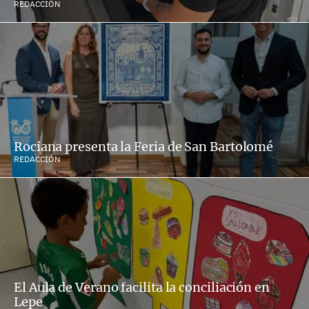
REDACCIÓN
Rociana presenta la Feria de San Bartolomé
REDACCIÓN
El Aula de Verano facilita la conciliación en
Lepe