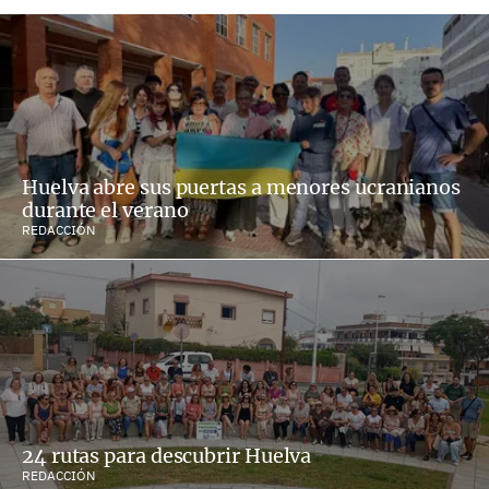
Huelva abre sus puertas a menores ucranianos
durante el verano
REDACCIÓN
24 rutas para descubrir Huelva
REDACCIÓN