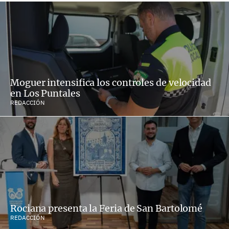
Moguer intensifica los controles de velocidad
en Los Puntales
REDACCIÓN
Rociana presenta la Feria de San Bartolomé
REDACCIÓN