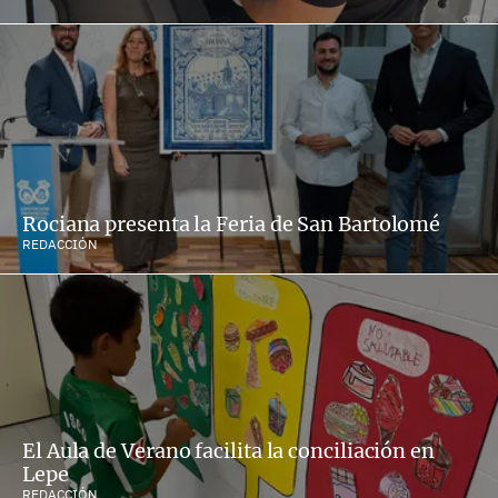
Rociana presenta la Feria de San Bartolomé
REDACCIÓN
El Aula de Verano facilita la conciliación en
Lepe
REDACCIÓN