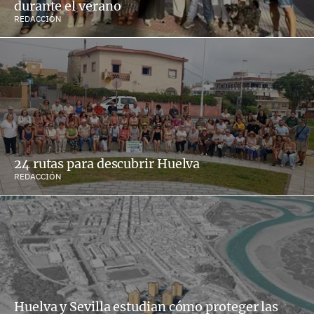
durante el verano
REDACCIÓN
24 rutas para descubrir Huelva
REDACCIÓN
Huelva y Sevilla estudian cómo proteger las