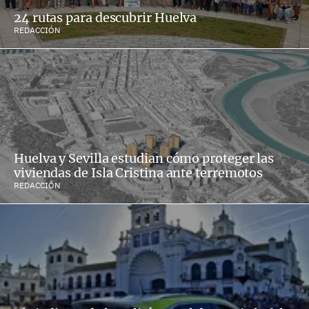
24 rutas para descubrir Huelva
REDACCIÓN
Huelva y Sevilla estudian cómo proteger las
viviendas de Isla Cristina ante terremotos
REDACCIÓN