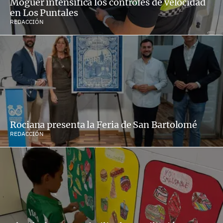
Moguer intensifica los controles de velocidad
en Los Puntales
REDACCIÓN
Rociana presenta la Feria de San Bartolomé
REDACCIÓN