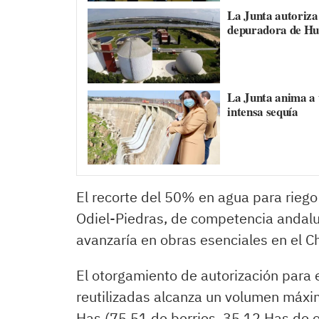
La Junta autoriza
depuradora de Hu
La Junta anima a 
intensa sequía
El recorte del 50% en agua para riego
Odiel-Piedras, de competencia andaluz
avanzaría en obras esenciales en el 
El otorgamiento de autorización para
reutilizadas alcanza un volumen máx
Has (75,51 de berries, 35,12 Has de ol