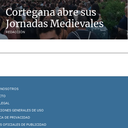
Cortegana abre sus
Jornadas Medievales
REDACCIÓN
 NOSOTROS
CTO
LEGAL
CIONES GENERALES DE USO
CA DE PRIVACIDAD
S OFICIALES DE PUBLICIDAD