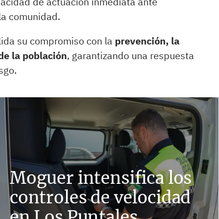
apacidad de actuación inmediata ante
la comunidad.
solida su compromiso con la
prevención, la
de la población
, garantizando una respuesta
sgo.
Moguer intensifica los
controles de velocidad
en Los Puntales