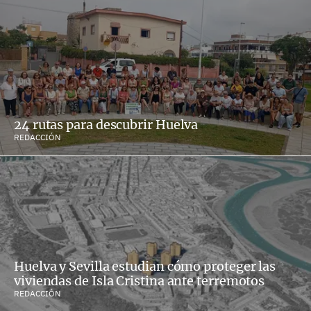
24 rutas para descubrir Huelva
REDACCIÓN
Huelva y Sevilla estudian cómo proteger las
viviendas de Isla Cristina ante terremotos
REDACCIÓN