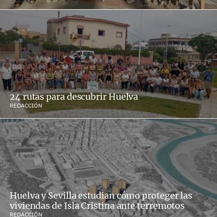
24 rutas para descubrir Huelva
REDACCIÓN
Huelva y Sevilla estudian cómo proteger las
viviendas de Isla Cristina ante terremotos
REDACCIÓN