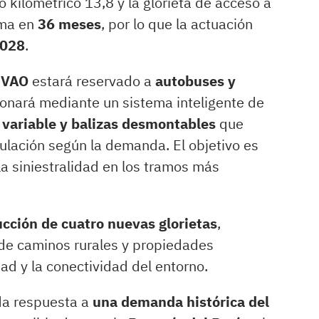
o kilométrico 13,8 y la glorieta de acceso a
ima en
36 meses
, por lo que la actuación
2028
.
S-VAO
estará reservado a
autobuses y
ionará mediante un sistema inteligente de
variable y balizas desmontables
que
culación según la demanda. El objetivo es
r la siniestralidad en los tramos más
cción de cuatro nuevas glorietas
,
de caminos rurales y propiedades
ad y la conectividad del entorno.
 da respuesta a
una demanda histórica del