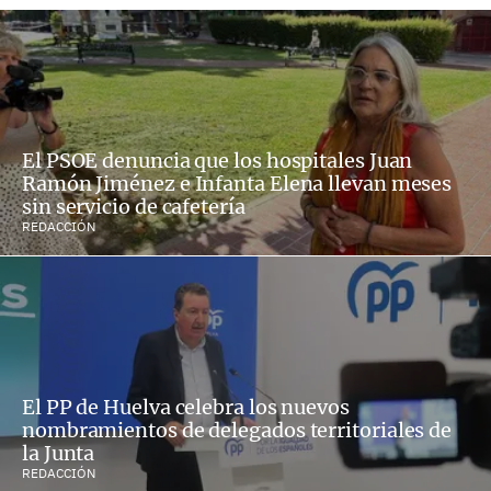
El PSOE denuncia que los hospitales Juan
Ramón Jiménez e Infanta Elena llevan meses
sin servicio de cafetería
REDACCIÓN
El PP de Huelva celebra los nuevos
nombramientos de delegados territoriales de
la Junta
REDACCIÓN