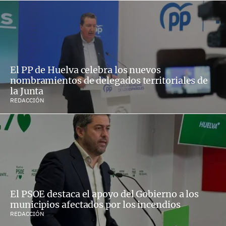
El PP de Huelva celebra los nuevos
nombramientos de delegados territoriales de
la Junta
REDACCIÓN
El PSOE destaca el apoyo del Gobierno a los
municipios afectados por los incendios
REDACCIÓN