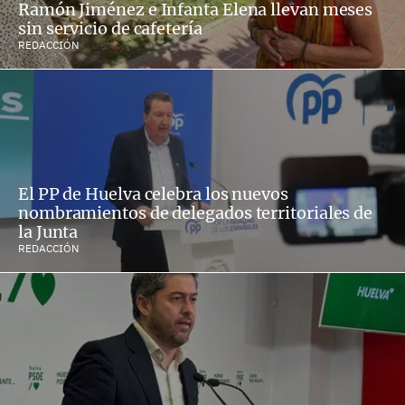
Ramón Jiménez e Infanta Elena llevan meses
sin servicio de cafetería
REDACCIÓN
El PP de Huelva celebra los nuevos
nombramientos de delegados territoriales de
la Junta
REDACCIÓN