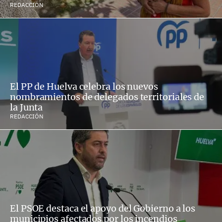
REDACCIÓN
El PP de Huelva celebra los nuevos
nombramientos de delegados territoriales de
la Junta
REDACCIÓN
El PSOE destaca el apoyo del Gobierno a los
municipios afectados por los incendios