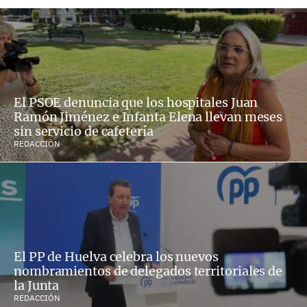
El PSOE denuncia que los hospitales Juan
Ramón Jiménez e Infanta Elena llevan meses
sin servicio de cafetería
REDACCIÓN
El PP de Huelva celebra los nuevos
nombramientos de delegados territoriales de
la Junta
REDACCIÓN