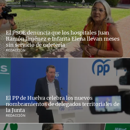
El PSOE denuncia que los hospitales Juan
Ramón Jiménez e Infanta Elena llevan meses
sin servicio de cafetería
REDACCIÓN
El PP de Huelva celebra los nuevos
nombramientos de delegados territoriales de
la Junta
REDACCIÓN