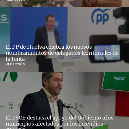
El PP de Huelva celebra los nuevos
nombramientos de delegados territoriales de
la Junta
REDACCIÓN
El PSOE destaca el apoyo del Gobierno a los
municipios afectados por los incendios
REDACCIÓN