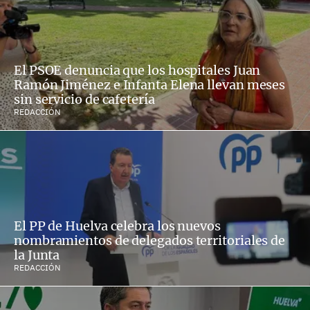
El PSOE denuncia que los hospitales Juan
Ramón Jiménez e Infanta Elena llevan meses
sin servicio de cafetería
REDACCIÓN
El PP de Huelva celebra los nuevos
nombramientos de delegados territoriales de
la Junta
REDACCIÓN