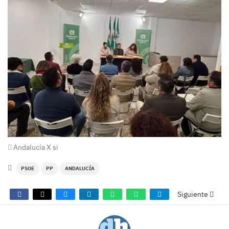
Andalucía X si
PSOE
PP
ANDALUCÍA
Siguiente