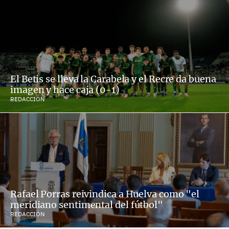
El Betis se lleva la Carabela y el Recre da buena
imagen y hace caja (0-1)
REDACCIÓN
Rafael Porras reivindica a Huelva como "el
meridiano sentimental del fútbol"
REDACCIÓN