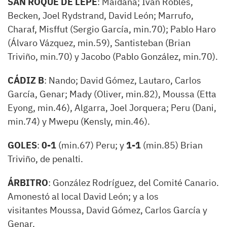
SAN ROQUE
DE LEPE
: Maidana; Iván Robles,
Becken, Joel Rydstrand, David León; Marrufo,
Charaf, Misffut (Sergio García, min.70); Pablo Haro
(Álvaro Vázquez, min.59), Santisteban (Brian
Triviño, min.70) y Jacobo (Pablo González, min.70).
CÁDIZ B
: Nando; David Gómez, Lautaro, Carlos
García, Genar; Mady (Oliver, min.82), Moussa (Etta
Eyong, min.46), Algarra, Joel Jorquera; Peru (Dani,
min.74) y Mwepu (Kensly, min.46).
GOLES
:
0-1
(min.67) Peru; y
1-1
(min.85) Brian
Triviño, de penalti.
ÁRBITRO
: González Rodríguez, del Comité Canario.
Amonestó al local David León; y a los
visitantes Moussa, David Gómez, Carlos García y
Genar.