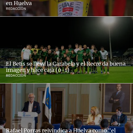
en Huelva
REDACCIÓN
El Betis se lleva la Carabela y el Recre da buena
imagen y hace caja (0-1)
REDACCIÓN
Rafael Porras reivindica a Huelva como "el