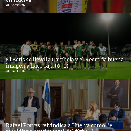
REDACCIÓN
El Betis se lleva la Carabela y el Recre da buena
imagen y hace caja (0-1)
REDACCIÓN
Rafael Porras reivindica a Huelva como "el