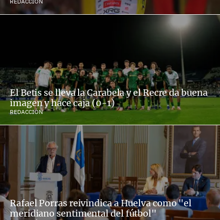
REDACCIÓN
El Betis se lleva la Carabela y el Recre da buena
imagen y hace caja (0-1)
REDACCIÓN
Rafael Porras reivindica a Huelva como "el
meridiano sentimental del fútbol"