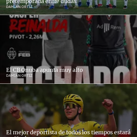
pretemporada entre dudas
DAMIÁN ORTIZ
El CB Onuba apunta muy alto
DAMIÁN ORTIZ
El mejor deportista de todos los tiempos estará