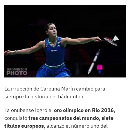
La irrupción de Carolina Marín cambió para
siempre la historia del bádminton.
La onubense logró el
oro olímpico en Río 2016
,
conquistó
tres campeonatos del mundo
,
siete
títulos europeos
, alcanzó el número uno del