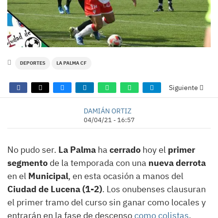
DEPORTES
LA PALMA CF
Siguiente
DAMIÁN ORTIZ
04/04/21 - 16:57
No pudo ser.
La Palma
ha
cerrado
hoy el
primer
segmento
de la temporada con una
nueva derrota
en el
Municipal
, en esta ocasión a manos del
Ciudad de Lucena (1-2)
. Los onubenses clausuran
el primer tramo del curso sin ganar como locales y
entrarán en la fase de descenso
como colistas
.