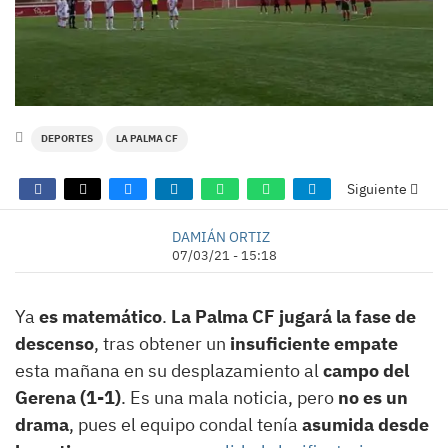
DEPORTES
LA PALMA CF
Siguiente
DAMIÁN ORTIZ
07/03/21 - 15:18
Ya
es matemático
.
La Palma CF jugará la fase de
descenso
, tras obtener un
insuficiente empate
esta mañana en su desplazamiento al
campo del
Gerena (1-1)
. Es una mala noticia, pero
no es un
drama
, pues el equipo condal tenía
asumida desde