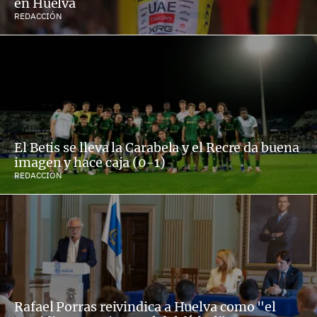
en Huelva
REDACCIÓN
El Betis se lleva la Carabela y el Recre da buena
imagen y hace caja (0-1)
REDACCIÓN
Rafael Porras reivindica a Huelva como "el