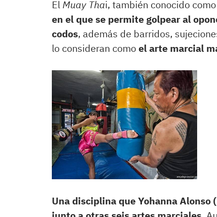
El
Muay Tha
i, también conocido como
en el que se permite golpear al opo
codos
, además de barridos, sujecione
lo consideran como
el arte marcial 
Una disciplina que Yohanna Alonso (
junto a otras seis artes marciales
. A