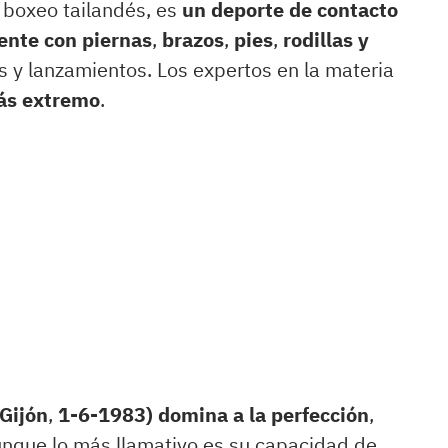
 boxeo tailandés, es
un deporte de contacto
nente con piernas
,
brazos
,
pies
,
rodillas y
s y lanzamientos. Los expertos en la materia
más extremo
.
Gijón
,
1-6-1983) domina a la perfección
,
unque lo más llamativo es su capacidad de