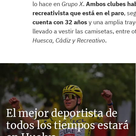
lo hace en
Grupo X
.
Ambos clubes habr
recreativista que está en el paro
, se
cuenta con 32 años
y una amplia tray
llevado a vestir las camisetas, entre o
Huesca, Cádiz y Recreativo
.
El mejor deportista de
todos los tiempos estará