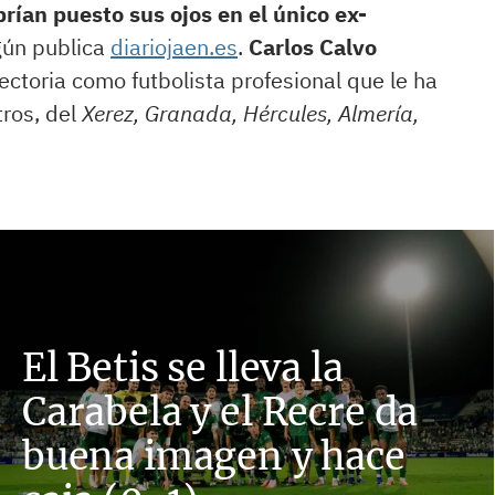
ían puesto sus ojos en el único ex-
gún publica
diariojaen.es
.
Carlos Calvo
ectoria como futbolista profesional que le ha
tros, del
Xerez, Granada, Hércules, Almería,
El Betis se lleva la
Carabela y el Recre da
buena imagen y hace