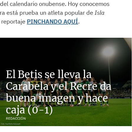
e del calendario onubense. Hoy conocemos
ra está prueba un atleta popular de
Isla
l reportaje
PINCHANDO AQUÍ
.
El Betis se lleva la
Carabela y el Recre da
buena imagen y hace
caja (0-1)
REDACCIÓN